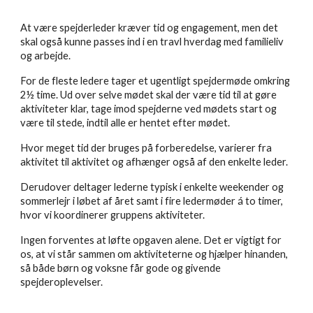
At være spejderleder kræver tid og engagement, men det
skal også kunne passes ind i en travl hverdag med familieliv
og
arbejde.
For de fleste ledere tager et ugentligt spejdermøde omkring
2½ time. Ud over selve mødet skal der være tid til at gøre
aktiviteter klar, tage imod spejderne ved mødets start og
være til stede, indtil alle er hentet efter mødet.
Hvor meget tid der bruges på forberedelse, varierer fra
aktivitet til aktivitet og afhænger også af den enkelte leder.
Derudover deltager lederne typisk i enkelte weekender og
sommerlejr i løbet af året samt i fire ledermøder á to timer,
hvor vi koordinerer gruppens aktiviteter.
Ingen forventes at løfte opgaven alene. Det er vigtigt for
os, at vi står sammen om aktiviteterne og hjælper hinanden,
så både børn og voksne får gode og givende
spejderoplevelser.