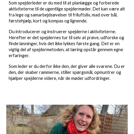
Som spejderleder er du med til at planlægge og forberede
aktiviteterne til de ugentlige spejdermøder. Det kan være alt
fra lege og samarbejdsøvelser til friluftsliv, mad over bål,
førstehjælp, kort og kompas og lignende.
Du introducerer og instruerer spejderne i aktiviteterne.
Herefter er det spejdernes tur til selv at prøve, udforske og
finde løsninger, hvis det ikke lykkes første gang. Det er en
vigtig del af spejdermetoden, at læring opstår gennem egne
erfaringer.
Som leder er du derfor ikke den, der giver alle svarene. Du er
den, der skaber rammerne, stiller spørgsmål, opmuntrer og
hjælper spejderne videre, når de møder udfordringer.