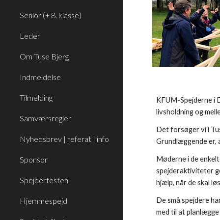
Senior (+ 8. klasse)
Leder
Om Tuse Bjerg
Indmeldelse
Tilmelding
KFUM-Spejderne i Da
livsholdning og mell
Samværsregler
Det forsøger vi i T
Nyhedsbrev | referat | info
Grundlæggende er, at
Sponsor
Møderne i de enkelte
spejderaktiviteter g
Spejdertesten
hjælp, når de skal lø
Hjemmespejd
De små spejdere har
med til at planlægg