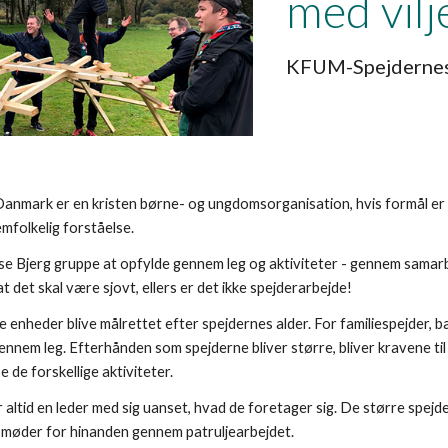
med vilj
KFUM-Spejdernes
nmark er en kristen børne- og ungdomsorganisation, hvis formål er 
emfolkelig forståelse.
use Bjerg gruppe at opfylde gennem leg og aktiviteter - gennem samar
 det skal være sjovt, ellers er det ikke spejderarbejde!
 enheder blive målrettet efter spejdernes alder. For familiespejder, 
ennem leg. Efterhånden som spejderne bliver større, bliver kravene ti
se de forskellige aktiviteter.
 altid en leder med sig uanset, hvad de foretager sig. De større spejd
e møder for hinanden gennem patruljearbejdet.