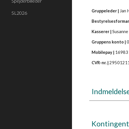
Spejderbilleder
Gruppeleder |
Jan 
SL2026
Bestyrelsesforma
Kasserer |
Susanne
Gruppens konto |
Mobilepay |
16983
CVR-nr. |
2950121
Indmeldels
Kontingen