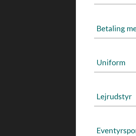
Betaling m
Uniform
Lejrudstyr
Eventyrspor