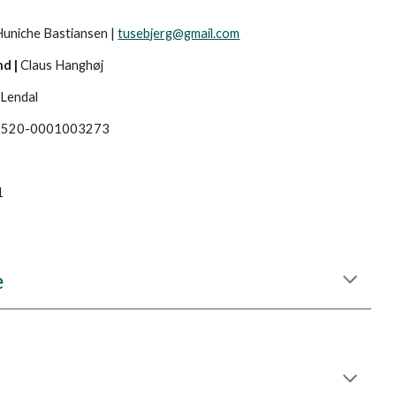
Huniche Bastiansen
|
tusebjerg@gmail.com
nd |
Claus Hanghøj
 Lendal
0520-0001003273
1
e
t