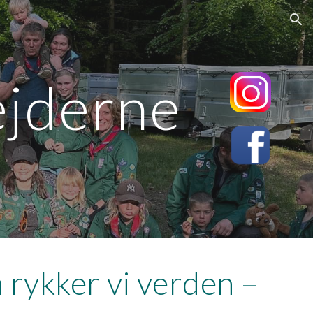
ion
ejderne
rykker vi verden –