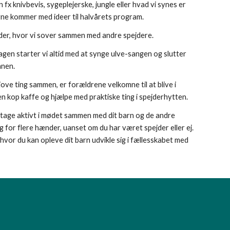
 fx knivbevis, sygeplejerske, jungle eller hvad vi synes er
erne kommer med ideer til halvårets program.
der, hvor vi sover sammen med andre spejdere.
n starter vi altid med at synge ulve-sangen og slutter
nnen.
ove ting sammen, er forældrene velkomne til at blive i
n kop kaffe og hjælpe med praktiske ting i spejderhytten.
tage aktivt i mødet sammen med dit barn og de andre
ug for flere hænder, uanset om du har været spejder eller ej.
 hvor du kan opleve dit barn udvikle sig i fællesskabet med