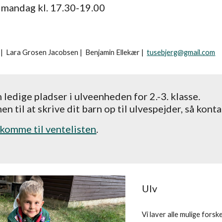
 mandag kl. 17.30-19.00
 |
Lara Grosen Jacobsen
|
Benjamin Ellekær
|
tusebjerg@gmail.com
 l
edige pladser i ulveenheden for 2.-3. klasse.
 til at skrive dit barn op til ulvespejder, så kontak
t komme til ventelisten
.
Ulv
Vi laver alle mulige forske