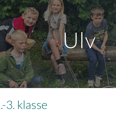
ip to main content
Skip to navigat
Ulv
.-
3
. klasse