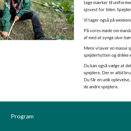
tage mærker til uniformen
sjovest for tiden. Spejd
Vi tager også på weeken
På vores møde om mandage
af med at synge ulve-bø
Mens vi laver en masse sj
spejderhytten og drikke e
Du kan også vælge at del
spejdere. Der er altid br
Du får en unik oplevelse,
de andre spejdere.
Program