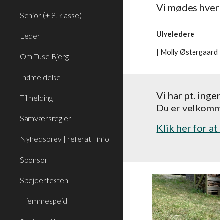
Vi mødes hver
Senior (+ 8. klasse)
Ulveledere
Leder
|
Molly Østergaard
Om Tuse Bjerg
Indmeldelse
Vi har pt. ingen
Tilmelding
Du er velkommen
Samværsregler
Klik her for a
Nyhedsbrev | referat | info
Sponsor
Spejdertesten
Hjemmespejd